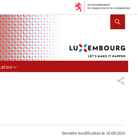
Lux
AFFICHER / MASQUER LA R
let's
mak
it
hap
TION
tation
PARTAG
Dernière modification le
20.09.2023