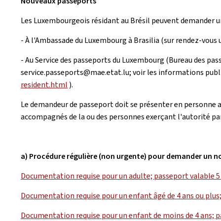
Nouveaux passeports
Les Luxembourgeois résidant au Brésil peuvent demander u
- À l'Ambassade du Luxembourg à Brasilia (sur rendez-vous 
- Au Service des passeports du Luxembourg (Bureau des passep
service.passeports@mae.etat.lu; voir les informations publ
resident.html
).
Le demandeur de passeport doit se présenter en personne au
accompagnés de la ou des personnes exerçant l'autorité pare
a) Procédure régulière (non urgente) pour demander un 
Documentation requise pour un adulte; passeport valable 5
Documentation requise pour un enfant âgé de 4 ans ou plus;
Documentation requise pour un enfant de moins de 4 ans; p