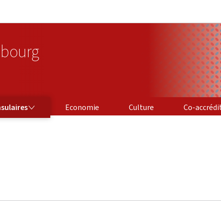
Aller au menu principal
Aller au contenu
bourg
CO-ACCRÉDITA
sulaires
Economie
Culture
Co-accrédi