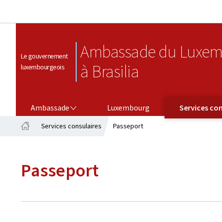
Ambassade du Luxem
Le gouvernement
à Brasilia
luxembourgeois
AMBASSADE
SERVICES CONSULAIRES
Ambassade
Luxembourg
Services con
Services consulaires
Passeport
Accueil
Passeport