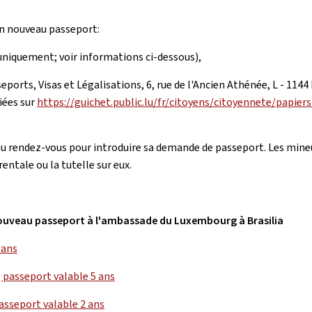
n nouveau passeport:
uniquement; voir informations ci-dessous),
orts, Visas et Légalisations, 6, rue de l'Ancien Athénée, L - 1144
iées sur
https://guichet.public.lu/fr/citoyens/citoyennete/papie
 rendez-vous pour introduire sa demande de passeport. Les mineur
ntale ou la tutelle sur eux.
nouveau passeport à l'ambassade du Luxembourg à Brasilia
 ans
 passeport valable 5 ans
asseport valable 2 ans