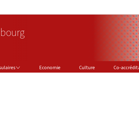
Aller au menu principal
Aller au contenu
bourg
CO-ACCRÉDITAT
sulaires
Economie
Culture
Co-accrédit