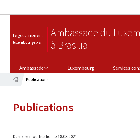
Ambassade du Luxem
Le gouvernement
à Brasilia
luxembourgeois
AMBASSADE
SERVICES CONSULAIRES
Ambassade
Luxembourg
Services con
Publications
Accueil
Publications
Dernière modification le
18.03.2021