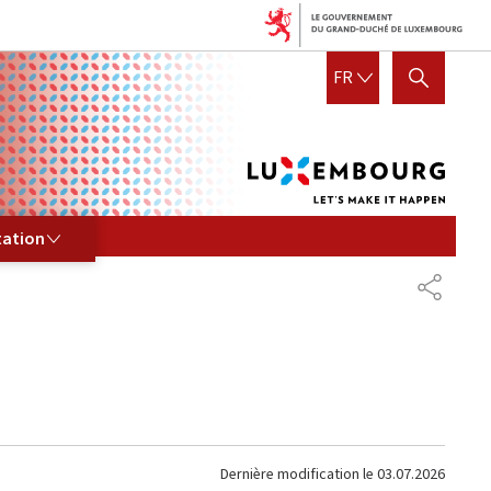
Lux
FRANÇAIS
FR
AFFICHER / MASQUER LA R
let's
mak
it
hap
ION
tation
PARTAG
Dernière modification le
03.07.2026