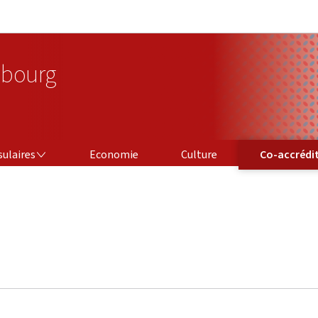
Aller au menu principal
Aller au contenu
bourg
CO-ACCRÉDITAT
sulaires
Economie
Culture
Co-accrédi