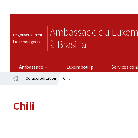
Ambassade du Luxem
Le gouvernement
à Brasilia
luxembourgeois
AMBASSADE
SERVICES CONSULAIRES
Ambassade
Luxembourg
Services con
Co-accréditation
Chili
Accueil
Chili