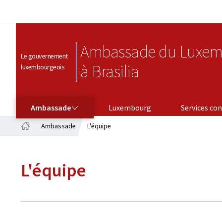
Ambassade du Luxem
Le gouvernement
à Brasilia
luxembourgeois
AMBASSADE
SERVICES CONSULAIRES
Ambassade
Luxembourg
Services con
Ambassade
L'équipe
Accueil
L'équipe