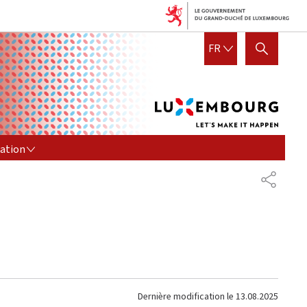
Lux
FRANÇAIS
FR
AFFICHER / MASQUER LA R
let's
mak
it
hap
ION
tation
PARTAG
Dernière modification le
13.08.2025