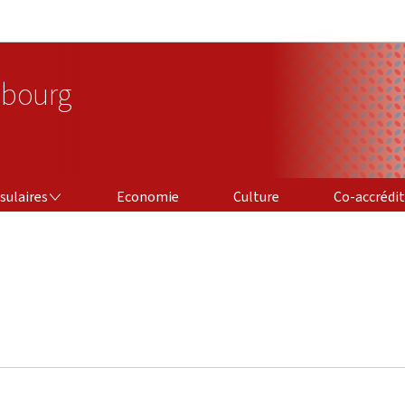
Aller au menu principal
Aller au contenu
bourg
CO-ACCRÉDITAT
sulaires
Economie
Culture
Co-accrédi