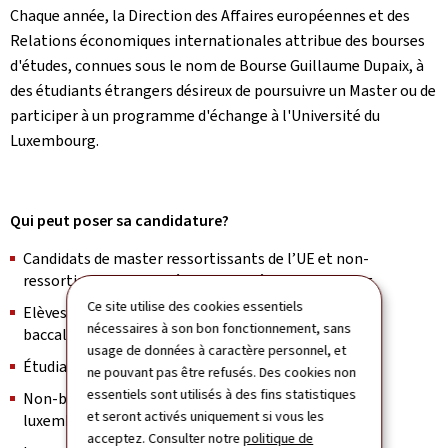
Chaque année, la Direction des Affaires européennes et des
Relations économiques internationales attribue des bourses
d'études, connues sous le nom de Bourse Guillaume Dupaix, à
des étudiants étrangers désireux de poursuivre un Master ou de
participer à un programme d'échange à l'Université du
Luxembourg.
Qui peut poser sa candidature?
Candidats de master ressortissants de l’UE et non-
ressortissants de l’UE à l’Université du Luxembourg
Ce site utilise des cookies essentiels
Elèves hautement performants dans les études de
nécessaires à son bon fonctionnement, sans
baccalauréat
usage de données à caractère personnel, et
Étudiants à temps plein
ne pouvant pas être refusés. Des cookies non
essentiels sont utilisés à des fins statistiques
Non-bénéficiaires du soutien financier de l’État
et seront activés uniquement si vous les
luxembourgeois à l’enseignement supérieur
acceptez. Consulter notre
politique de