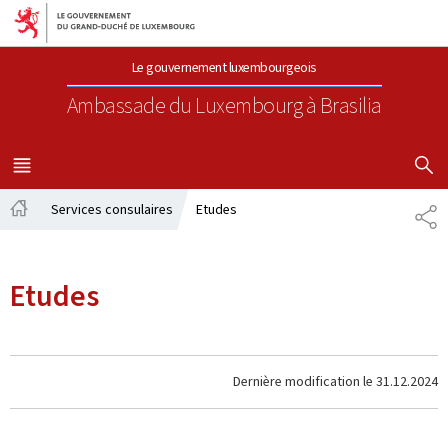
Aller au menu principal
Aller au contenu
Le gouvernement luxembourgeois
Ambassade du Luxembourg
à Brasilia
AFFICHER
MENU
PRINCIPAL
Services consulaires
Etudes
PA
Accueil
Etudes
Dernière modification le
31.12.2024