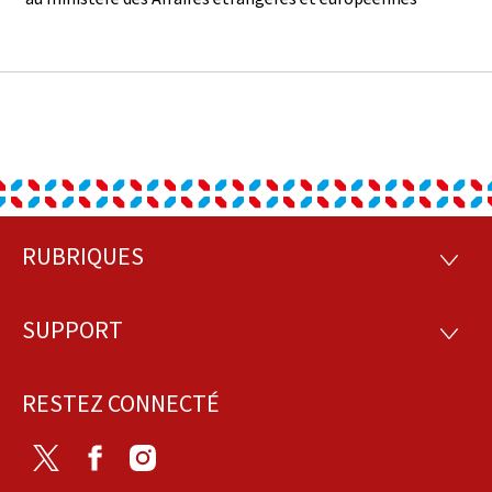
RUBRIQUES
Pied
RUBRI
de
SUPPORT
SUPP
page
RESTEZ CONNECTÉ
Twitter
Facebook
Instagram