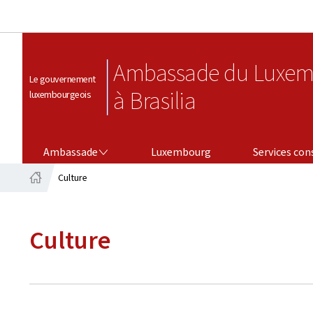
Ambassade du Luxem
Le gouvernement
à Brasilia
luxembourgeois
AMBASSADE
SERVICES CONSULAIRES
Ambassade
Luxembourg
Services con
Culture
Accueil
Culture