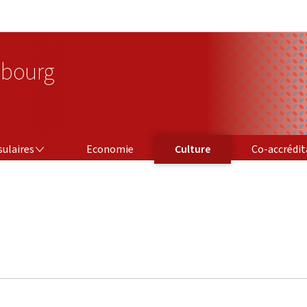
Aller au menu principal
Aller au contenu
bourg
CO-ACCRÉDITAT
sulaires
Economie
Culture
Co-accrédit