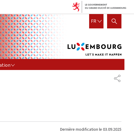
Lux
FRANÇAIS
FR
AFFICHER / MASQUER LA R
let's
mak
it
hap
ION
ation
PARTAG
Dernière modification le
03.09.2025