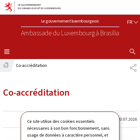
Aller au menu principal
Aller au contenu
FR
Le gouvernement luxembourgeois
FR
Ambassade du Luxembourg
à Brasilia
AFFICHER
MENU
PRINCIPAL
Co-accréditation
PA
Accueil
Co-accréditation
Dernière modification le
03.07.2026
Ce site utilise des cookies essentiels
nécessaires à son bon fonctionnement, sans
usage de données à caractère personnel, et