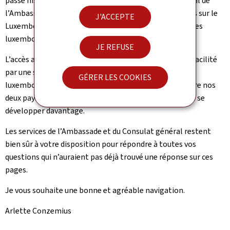
passé historique à une modernité exemplaire. Le portail de
l’Ambassade vous présente des informations pratiques sur le
J'ACCEPTE
Luxembourg ainsi que sur des manifestations culturelles
luxembourgeoises en Belgique.
JE REFUSE
L’accès au Luxembourg « virtuel » vous est également facilité
par une série de liens sur la politique et l’économie
GÉRER LES COOKIES
luxembourgeoises. Car les relations économiques entre nos
deux pays, bien que déjà très importantes, méritent de se
développer davantage.
Les services de l’Ambassade et du Consulat général restent
bien sûr à votre disposition pour répondre à toutes vos
questions qui n’auraient pas déjà trouvé une réponse sur ces
pages.
Je vous souhaite une bonne et agréable navigation.
Arlette Conzemius