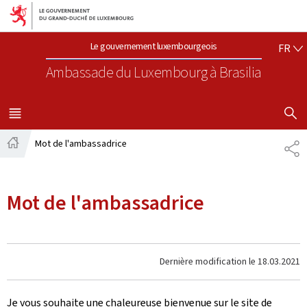
Aller au menu principal
Aller au contenu
FR
Le gouvernement luxembourgeois
FR
Ambassade du Luxembourg
à Brasilia
AFFICHER
MENU
PRINCIPAL
Mot de l'ambassadrice
PA
Accueil
Mot de l'ambassadrice
Dernière modification le
18.03.2021
Je vous souhaite une chaleureuse bienvenue sur le site de