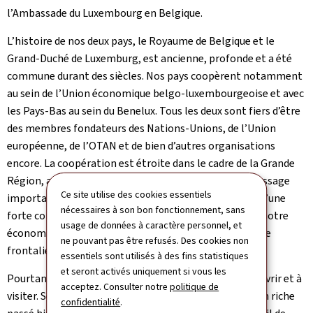
l’Ambassade du Luxembourg en Belgique.
L’histoire de nos deux pays, le Royaume de Belgique et le
Grand-Duché de Luxemburg, est ancienne, profonde et a été
commune durant des siècles. Nos pays coopèrent notamment
au sein de l’Union économique belgo-luxembourgeoise et avec
les Pays-Bas au sein du Benelux. Tous les deux sont fiers d’être
des membres fondateurs des Nations-Unions, de l’Union
européenne, de l’OTAN et de bien d’autres organisations
encore. La coopération est étroite dans le cadre de la Grande
Région, alors que les ports belges sont un point de passage
Ce site utilise des cookies essentiels
important pour l’économie luxembourgeoise. Alors qu’une
nécessaires à son bon fonctionnement, sans
forte communauté luxembourgeoise vit en Belgique, notre
usage de données à caractère personnel, et
économie profite de l’apport inestimable de milliers de
ne pouvant pas être refusés. Des cookies non
frontaliers belges.
essentiels sont utilisés à des fins statistiques
et seront activés uniquement si vous les
Pourtant, le Luxembourg reste encore un pays à découvrir et à
acceptez. Consulter notre
politique de
visiter. Seul Grand-Duché au monde, notre pays joint un riche
confidentialité
.