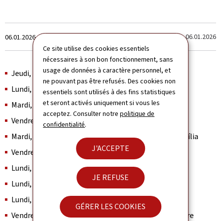
Crée
Dernière modification le
06.01.2026
06.01.2026
le
Ce site utilise des cookies essentiels
nécessaires à son bon fonctionnement, sans
usage de données à caractère personnel, et
Jeudi, le 1er janvier – Jour de l’An
ne pouvant pas être refusés. Des cookies non
Lundi, le 16 février – Carnaval
essentiels sont utilisés à des fins statistiques
et seront activés uniquement si vous les
Mardi, le 17 février– Carnaval
acceptez. Consulter notre
politique de
Vendredi, le 3 avril – Vendredi Saint
confidentialité
.
Mardi, le 21 avril – Tiradentes et Anniversaire de Brasília
J'ACCEPTE
Vendredi, le 1er mai – Fête du Travailleur
Lundi, le 7 septembre – Indépendance du Brésil
JE REFUSE
Lundi, le 12 octobre – Notre Dame d’Aparecida
Lundi, le 2 novembre – Jour des Morts
GÉRER LES COOKIES
Vendredi, le 20 novembre – Jour de la Conscience noire