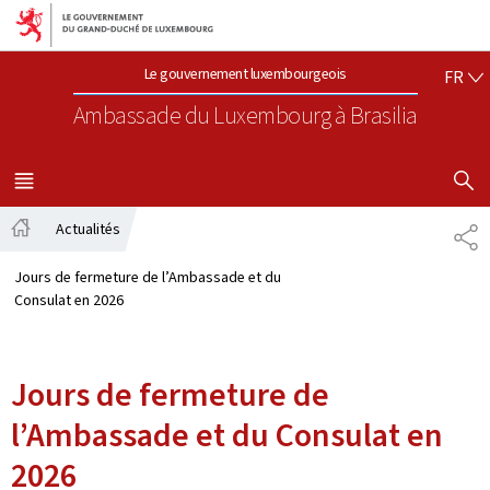
Aller au menu principal
Aller au contenu
FR
Le gouvernement luxembourgeois
FR
Ambassade du Luxembourg
à Brasilia
AFFICHER
MENU
PRINCIPAL
Actualités
PA
Accueil
Jours de fermeture de l’Ambassade et du
Consulat en 2026
Jours de fermeture de
l’Ambassade et du Consulat en
2026