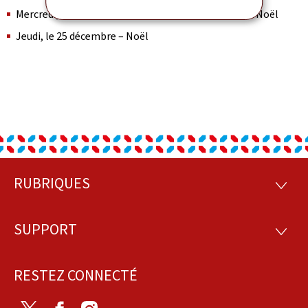
Mercredi, le 24 décembre (demi-journée) – Veille de Noël
Jeudi, le 25 décembre – Noël
RUBRIQUES
Pied
RUBRI
de
SUPPORT
SUPP
page
RESTEZ CONNECTÉ