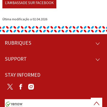
L'AMBASSADE SUR FACEBOOK
Última modificação a
02.04.2026
RUBRIQUES
Footer
RUBRI
SUPPORT
SUPP
STAY INFORMED
Twitter
Facebook
Instagram
Topo
da