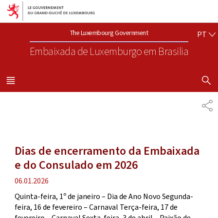
Aller au menu principal
Aller au contenu
PO
The Luxembourg Government
PT
Embaixada de Luxemburgo
em Brasilia
VISUALIZA
MENU
PRINCIPAL
SH
Dias de encerramento da Embaixada
e do Consulado em 2026
Publication
06.01.2026
date
Quinta-feira, 1º de janeiro – Dia de Ano Novo Segunda-
feira, 16 de fevereiro – Carnaval Terça-feira, 17 de
fevereiro – Carnaval Sexta-feira, 3 de abril – Paixão de