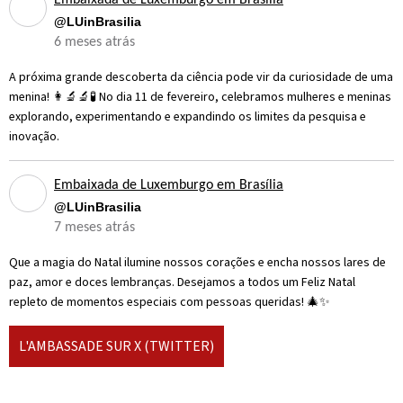
Embaixada de Luxemburgo em Brasília
@LUinBrasilia
6 meses atrás
A próxima grande descoberta da ciência pode vir da curiosidade de uma
menina! 👩‍🔬🔬🧪 No dia 11 de fevereiro, celebramos mulheres e meninas
explorando, experimentando e expandindo os limites da pesquisa e
inovação.
Embaixada de Luxemburgo em Brasília
@LUinBrasilia
7 meses atrás
Que a magia do Natal ilumine nossos corações e encha nossos lares de
paz, amor e doces lembranças. Desejamos a todos um Feliz Natal
repleto de momentos especiais com pessoas queridas! 🎄✨
L'AMBASSADE SUR X (TWITTER)