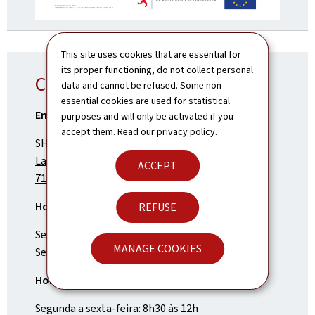
This site uses cookies that are essential for
its proper functioning, do not collect personal
Contato
data and cannot be refused. Some non-
essential cookies are used for statistical
Embaixada no Brasil e no Chile
purposes and will only be activated if you
accept them. Read our
privacy policy
.
SHIS QL 12, Conjunto 5, nº 18
Lago Sul - Brasília/DF
ACCEPT
71630-255 - Brasil
Horário de funcionamento da Embaixada:
REFUSE
Segunda a quinta-feira: 8h às 17h
MANAGE COOKIES
Sexta-feira: 8h às 15h
Horário de atendimento do Consulado:
Segunda a sexta-feira: 8h30 às 12h