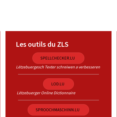
Les outils du ZLS
SPELLCHECKER.LU
Lëtzebuergesch Texter schreiwen a verbesseren
LOD.LU
Lëtzebuerger Online Dictionnaire
SPROOCHMASCHINN.LU