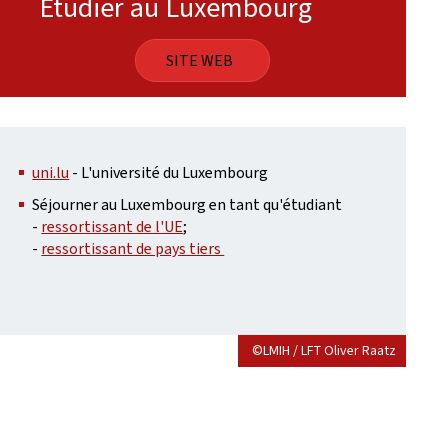
Étudier au Luxembourg
SITE WEB
uni.lu
- L'université du Luxembourg
Séjourner au Luxembourg en tant qu'étudiant
-
ressortissant de l'UE
;
-
ressortissant de pays tiers
©LMIH / LFT Oliver Raatz