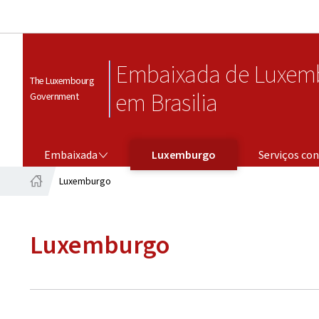
Embaixada de Luxem
The Luxembourg
em Brasilia
Government
EMBAIXADA
SERVIÇOS CONSULARES
Embaixada
Luxemburgo
Serviços con
Luxemburgo
Home
Luxemburgo