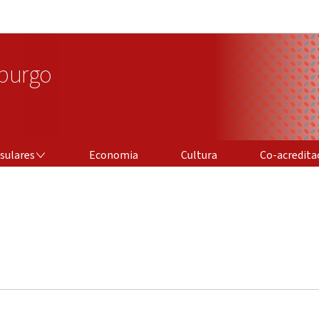
Aller au menu principal
Aller au contenu
burgo
CO-ACREDITAÇÃ
sulares
Economia
Cultura
Co-acredita